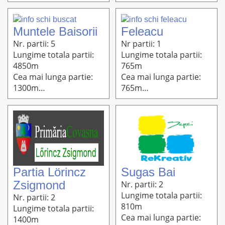
Altitudine:1000m-990m
Altitudine: 1240m-915m
Muntele Baisorii
Feleacu
Nr. partii: 5
Nr partii: 1
Lungime totala partii:
Lungime totala partii:
4850m
765m
Cea mai lunga partie:
Cea mai lunga partie:
1300m
765m
Altitudine: 1677m-
Altitudine: 738m-640m
1300m
Partia Lörincz
Sugas Bai
Zsigmond
Nr. partii: 2
Lungime totala partii:
Nr. partii: 2
810m
Lungime totala partii:
Cea mai lunga partie:
1400m