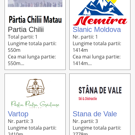
Partia Chilii
Slanic Moldova
Total partii: 1
Nr. partii: 1
Lungime totala partii:
Lungime totala partii:
550m
1414m
Cea mai lunga partie:
Cea mai lunga partie:
550m
1414m
Altitudine: 930m-860m
Altitudine: 725m-485m
Vartop
Stana de Vale
Nr. partii: 3
Nr. partii: 3
Lungime totala partii:
Lungime totala partii:
2410m
2778m