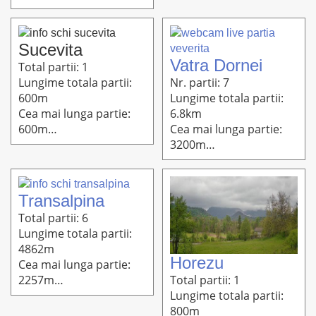
Altitudine: 756m-473m
1112m
Sucevita
Vatra Dornei
Total partii: 1
Nr. partii: 7
Lungime totala partii:
Lungime totala partii:
600m
6.8km
Cea mai lunga partie:
Cea mai lunga partie:
600m
3200m
Altitudine: 655m-551m
Altitudine: 1301m-780m
Transalpina
Total partii: 6
Lungime totala partii:
4862m
Horezu
Cea mai lunga partie:
Total partii: 1
2257m
Lungime totala partii:
Altitudine : 1974m-
800m
1320m