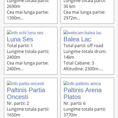
Lungime totala partii:
Lungime totala partii:
2690m
30 km
Cea mai lunga partie:
Cea mai lunga partie:
1390m
2972m
Altitudine: 1295m-
Altitudine: 2090m-
1000m
1006m
Luna Ses
Balea Lac
Total partii: 1
Total partii: off road
Lungime totala partii:
Lungime totala drum:
2400m
14km
Cea mai lunga partie:
Total Cabane: 3
2400m
Altitudine: 2300m-
Altitudine: 1200m-800m
1234m
Paltinis Partia
Paltinis Arena
Oncesti
Platos
Nr. partii: 2
Nr. partii: 6
Lungime totala partii:
Lungime totala partii:
1650m
3770m