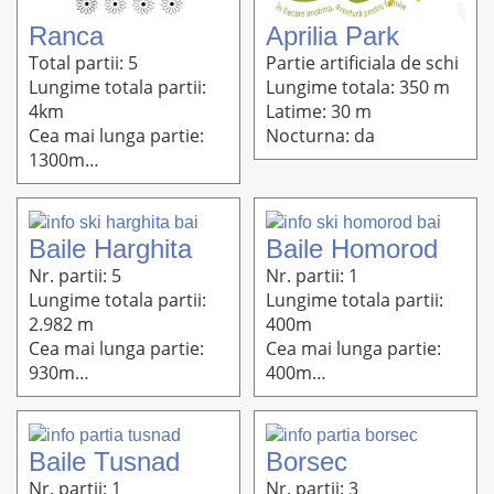
Ranca
Aprilia Park
Total partii: 5
Partie artificiala de schi
Lungime totala partii:
Lungime totala: 350 m
4km
Latime: 30 m
Cea mai lunga partie:
Nocturna: da
1300m
Altitudine: 1918m-
1572m
Baile Harghita
Baile Homorod
Nr. partii: 5
Nr. partii: 1
Lungime totala partii:
Lungime totala partii:
2.982 m
400m
Cea mai lunga partie:
Cea mai lunga partie:
930m
400m
Altitudine: 1423m-
Altitudine: 800m-740m
1200m
Baile Tusnad
Borsec
Nr. partii: 1
Nr. partii: 3