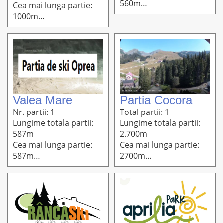
560m
Cea mai lunga partie:
Altitudine: 750m-590m
1000m
Altitudine: 840m-660m
Valea Mare
Partia Cocora
Nr. partii: 1
Total partii: 1
Lungime totala partii:
Lungime totala partii:
587m
2.700m
Cea mai lunga partie:
Cea mai lunga partie:
587m
2700m
Altitudine: 600m-494m
Altitudine: 1602m-
1520m