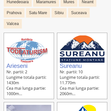
Hunedeoara
Maramures
Mures
Neamt
Prahova
Satu Mare
Sibiu
Suceava
Valcea
Arieseni
Sureanu
Nr. partii: 2
Nr. partii: 10
Lungime totala partii:
Lungime totala partii:
1430m
11.770m
Cea mai lunga partie:
Cea mai lunga partie:
1000m
2060m
Altitudine: 1400m-
Altitudine: 2010m-
1150m
1650m