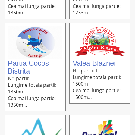
Cea mai lunga partie:
Cea mai lunga partie:
1350m
1233m
Altitudine: 1440m-
Altitudine: 1167m-
1186m
1089m
Partia Cocos
Valea Blaznei
Bistrita
Nr. partii: 1
Lungime totala partii:
Nr. partii: 1
1500m
Lungime totala partii:
Cea mai lunga partie:
1350m
1500m
Cea mai lunga partie:
Altitudine: 1480m-
1350m
1100m
Altitudine: 686m-415m