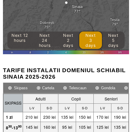
TARIFE INSTALATII DOMENIUL SCHIABIL
SINAIA 2025-2026
Skipass
Cartela
Telescaun
Gondola
P
Adulti
Copii
Seniori
SKIPASS
L-V
S-D
L-V
S-D
L-V
S-D
210 lei
230 lei
135 lei
150 lei
170 lei
190 lei
1 zi
30
00
145 lei
160 lei
95 lei
105 lei
125 lei
135 lei
8
-13