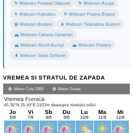
⛷️ Webcam Predeal Clabucet
⛷️ Webcam Azuga
⛷️ Webcam Kalinderu
⛷️ Webcam Poiana Brasov
📹 Webcam Busteni
🌲 Webcam Telecabina Busteni
🏔️ Webcam Cabana Caraiman
🏔️ Webcam Muntii Bucegi
🏔️ Webcam Pestera
🌲 Webcam Valea Doftanei
VREMEA SI STRATUL DE ZAPADA
Meteo Cota 2000
Meteo Sinaia