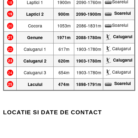
Soarelui
Laptici 1
1900m
2090-1760m
18
Soarelui
19
Laptici 2
900m
2090-1900m
Soarelui
Cocora
1053m
2086-1831m
20
Calugarul
21
Genune
1971m
2088-1780m
Calugarul
Calugarul 1
617m
1903-1780m
22
Calugarul
23
Calugarul 2
620m
1903-1780m
Calugarul
Calugarul 3
654m
1903-1780m
24
Soarelui
25
Lacului
474m
1898-1791m
LOCATIE SI DATE DE CONTACT