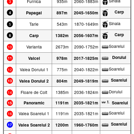
Sinaia
Furnica
935m
2060-1883m
3
Carp
4
Papagal
897m
2045-1650m
Sinaia
Tarle
543m
1870-1649m
5
Carp
6
Carp
1382m
2056-1607m
Soarelui
Varianta
2673m
2090-1752m
10
Dorului
11
Valcel
978m
2017-1825m
Soarelui
Valea Dorului 1
775m
2040-1822m
12
Soarelui
13
Valea Dorului 2
804m
2049-1819m
Dorului
Floare de Colt
1385m
2036-1824m
14
Panoramic
1191m
2035-1821m
Soarelui
15
Soarelui
Valea Soarelui 1
1191m
2035-1821m
16
Soarelui
17
Valea Soarelui 2
1200m
1960-1760m