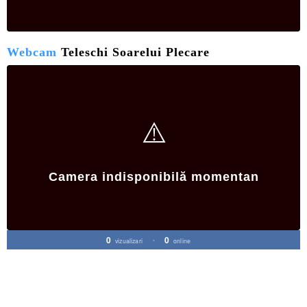
Webcam
Teleschi Soarelui Plecare
⚠️
Camera indisponibilă momentan
0
0
vizualizari
•
online