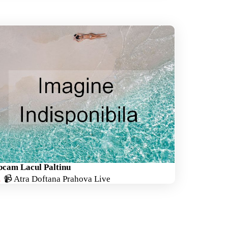
cam Lacul Paltinu
📹 Atra Doftana Prahova Live
E