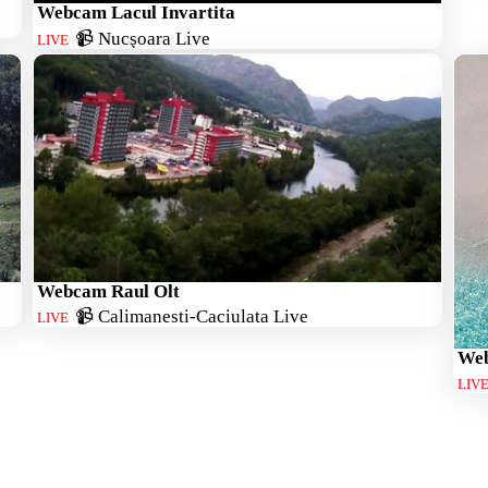
Webcam Lacul Invartita
📹 Nucşoara Live
LIVE
Webcam Raul Olt
📹 Calimanesti-Caciulata Live
LIVE
Web
LIV