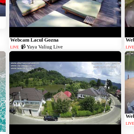
Webcam Lacul Gozna
Web
📹 Yaya Valiug Live
LIVE
LIV
Web
LIV