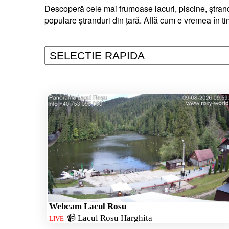
Descoperă cele mai frumoase lacuri, piscine, ștrand
populare ștranduri din țară. Află cum e vremea în tim
Webcam Lacul Rosu
📹 Lacul Rosu Harghita
LIVE