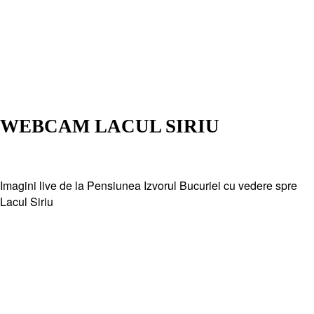
WEBCAM LACUL SIRIU
Imagini live de la Pensiunea Izvorul Bucuriei cu vedere spre
Lacul Siriu
Could not play video.
There was a problem trying to load the video.
Error code: hls:networkError_manifestLoadError