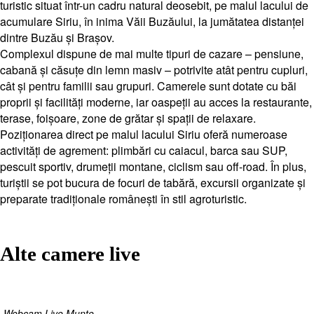
turistic situat într-un cadru natural deosebit, pe malul lacului de
acumulare Siriu, în inima Văii Buzăului, la jumătatea distanței
dintre Buzău și Brașov.
Complexul dispune de mai multe tipuri de cazare – pensiune,
cabană și căsuțe din lemn masiv – potrivite atât pentru cupluri,
cât și pentru familii sau grupuri. Camerele sunt dotate cu băi
proprii și facilități moderne, iar oaspeții au acces la restaurante,
terase, foișoare, zone de grătar și spații de relaxare.
Poziționarea direct pe malul lacului Siriu oferă numeroase
activități de agrement: plimbări cu caiacul, barca sau SUP,
pescuit sportiv, drumeții montane, ciclism sau off-road. În plus,
turiștii se pot bucura de focuri de tabără, excursii organizate și
preparate tradiționale românești în stil agroturistic.
Alte camere live
Webcam Live Munte