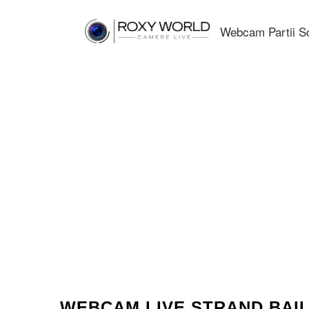
Webcam Partii S
WEBCAM LIVE STRAND BAI