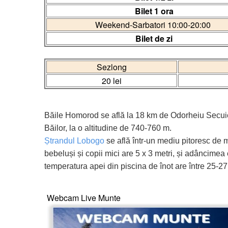
Bilet 1 ora
Weekend-Sarbatori 10:00-20:00
Bilet de zi
Sezlong
20 lei
Băile Homorod se află la 18 km de Odorheiu Secuie
Băilor, la o altitudine de 740-760 m.
Ștrandul Lobogo
se află într-un mediu pitoresc de 
bebeluși și copii mici are 5 x 3 metri, și adâncime
temperatura apei din piscina de înot are între 25-27
Webcam Live Munte