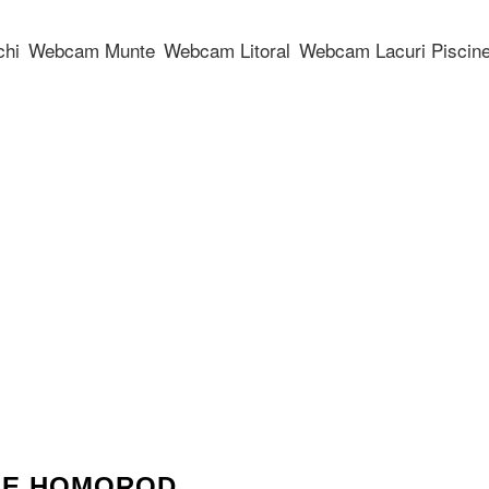
chi
Webcam Munte
Webcam Litoral
Webcam Lacuri Piscin
LE HOMOROD