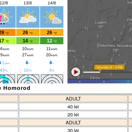
le Homorod
ADULT
40 lei
20 lei
ADULT
30 lei