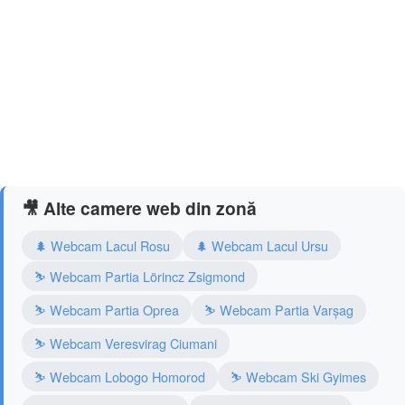
🎥 Alte camere web din zonă
🌲 Webcam Lacul Rosu
🌲 Webcam Lacul Ursu
⛷️ Webcam Partia Lörincz Zsigmond
⛷️ Webcam Partia Oprea
⛷️ Webcam Partia Varşag
⛷️ Webcam Veresvirag Ciumani
⛷️ Webcam Lobogo Homorod
⛷️ Webcam Ski Gyimes