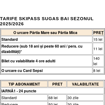
TARIFE SKIPASS SUGAS BAI SEZONUL
2025/2026
O urcare Pârtia Mare sau Pârtia Mica
PREȚ
Standard
15 lei
Reducere (sub 18 ani și peste 60 ani / pers. cu
11 lei
dizabilități)*
140
Bilet cu valabilitate 4 ore adulti
lei
O urcare cu Card Sepsi
8 lei
TIP ABONAMENT
PRET
VALABILITATE
IARNĂ1 - 24 puncte
Standard
68 lei
30 zile
Reducere
50 lei
30 zile