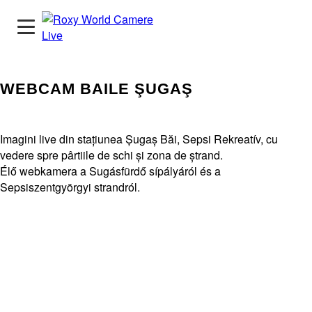
WEBCAM BAILE ŞUGAŞ
Imagini live din stațiunea Șugaș Băi, Sepsi Rekreatív, cu
vedere spre pârtiile de schi și zona de ștrand.
Élő webkamera a Sugásfürdő sípályáról és a
Sepsiszentgyörgyi strandról.