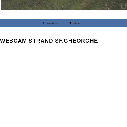
0
0
vizualizari
•
online
WEBCAM STRAND SF.GHEORGHE
LIVE