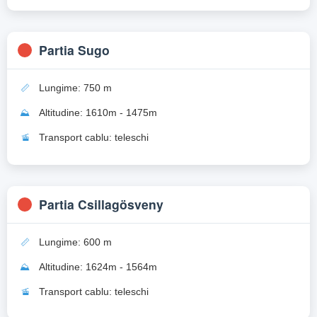
Partia Sugo
📏
Lungime: 750 m
⛰️
Altitudine: 1610m - 1475m
🚡
Transport cablu: teleschi
Partia Csillagösveny
📏
Lungime: 600 m
⛰️
Altitudine: 1624m - 1564m
🚡
Transport cablu: teleschi