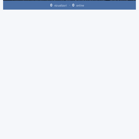
0
0
vizualizari
•
online