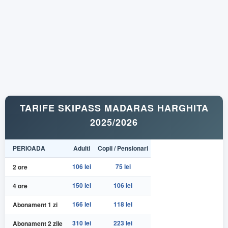
TARIFE SKIPASS MADARAS HARGHITA
2025/2026
PERIOADA
Adulti
Copii / Pensionari
106 lei
75 lei
2 ore
150 lei
106 lei
4 ore
166 lei
118 lei
Abonament 1 zi
310 lei
223 lei
Abonament 2 zile