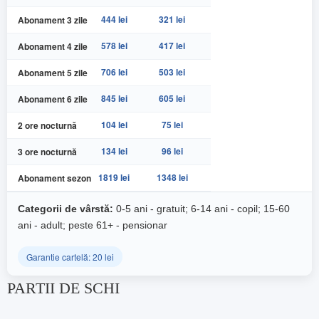
444 lei
321 lei
Abonament 3 zile
578 lei
417 lei
Abonament 4 zile
706 lei
503 lei
Abonament 5 zile
845 lei
605 lei
Abonament 6 zile
104 lei
75 lei
2 ore nocturnă
134 lei
96 lei
3 ore nocturnă
1819 lei
1348 lei
Abonament sezon
Categorii de vârstă:
0-5 ani - gratuit; 6-14 ani - copil; 15-60
ani - adult; peste 61+ - pensionar
Garantie cartelă: 20 lei
PARTII DE SCHI