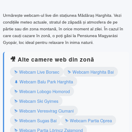
Urmărește webcam-ul live din stațiunea Mădăraș Harghita. Vezi
condițiile meteo actuale, stratul de zăpadă și atmosfera de pe
pârtie sau din zona montană, în orice moment al zilei. În cazul în
care cauți cazare în zonă, o poți găsi la Pensiunea Magyarási
Gyopár, loc ideal pentru relaxare în inima naturii.
🎥 Alte camere web din zonă
⛷️ Webcam Live Borsec
⛷️ Webcam Harghita Bai
🌲 Webcam Balu Park Harghita
⛷️ Webcam Lobogo Homorod
⛷️ Webcam Ski Gyimes
⛷️ Webcam Veresvirag Ciumani
⛷️ Webcam Sugas Bai
⛷️ Webcam Partia Oprea
⛷️ Webcam Partia Lörincz Zsigmond