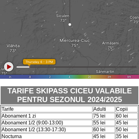
TARIFE SKIPASS CICEU VALABILE
PENTRU SEZONUL 2024/2025
Tarife
Adulti
Copii
Abonament 1 zi
75 lei
60 lei
Abonament 1/2 (9:00-13:00)
55 lei
45 lei
Abonament 1/2 (13:30-17:30)
60 lei
50 lei
Nocturna
45 lei
35 lei