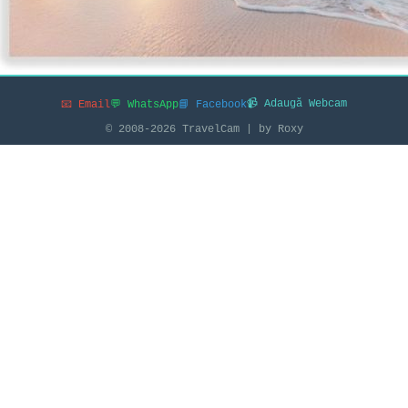
📹 Adaugă Webcam
📧 Email
💬 WhatsApp
📘 Facebook
© 2008-2026 TravelCam | by Roxy