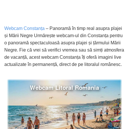
Webcam Constanța
– Panoramă în timp real asupra plajei
și Mării Negre Urmărește webcam-ul din Constanța pentru
o panoramă spectaculoasă asupra plajei și țărmului Mării
Negre. Fie că vrei să verifici vremea sau să simți atmosfera
de vacanță, acest webcam Constanța îți oferă imagini live
actualizate în permanență, direct de pe litoralul românesc.
Webcam Litoral Romania