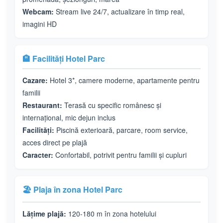
Webcam:
Stream live 24/7, actualizare în timp real,
imagini HD
🏨 Facilități Hotel Parc
Cazare:
Hotel 3*, camere moderne, apartamente pentru
familii
Restaurant:
Terasă cu specific românesc și
internațional, mic dejun inclus
Facilități:
Piscină exterioară, parcare, room service,
acces direct pe plajă
Caracter:
Confortabil, potrivit pentru familii și cupluri
🏖️ Plaja în zona Hotel Parc
Lățime plajă:
120-180 m în zona hotelului