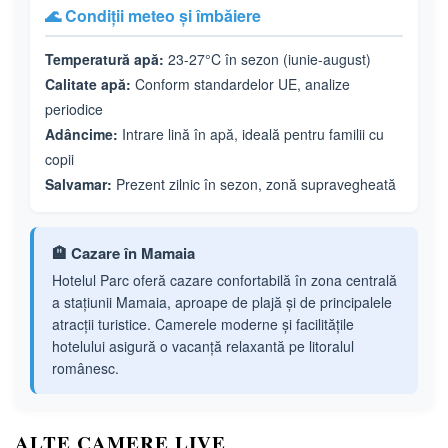
🌊 Condiții meteo și îmbăiere
Temperatură apă:
23-27°C în sezon (iunie-august)
Calitate apă:
Conform standardelor UE, analize
periodice
Adâncime:
Intrare lină în apă, ideală pentru familii cu
copii
Salvamar:
Prezent zilnic în sezon, zonă supravegheată
🏨 Cazare în Mamaia
Hotelul Parc oferă cazare confortabilă în zona centrală
a stațiunii Mamaia, aproape de plajă și de principalele
atracții turistice. Camerele moderne și facilitățile
hotelului asigură o vacanță relaxantă pe litoralul
românesc.
ALTE CAMERE LIVE