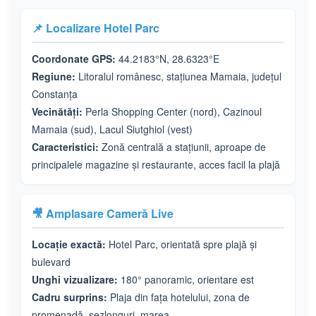
📌 Localizare Hotel Parc
Coordonate GPS:
44.2183°N, 28.6323°E
Regiune:
Litoralul românesc, stațiunea Mamaia, județul
Constanța
Vecinătăți:
Perla Shopping Center (nord), Cazinoul
Mamaia (sud), Lacul Siutghiol (vest)
Caracteristici:
Zonă centrală a stațiunii, aproape de
principalele magazine și restaurante, acces facil la plajă
🎥 Amplasare Cameră Live
Locație exactă:
Hotel Parc, orientată spre plajă și
bulevard
Unghi vizualizare:
180° panoramic, orientare est
Cadru surprins:
Plaja din fața hotelului, zona de
promenadă, șezlonguri, marea