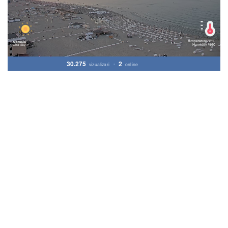
30.275
2
vizualizari
•
online