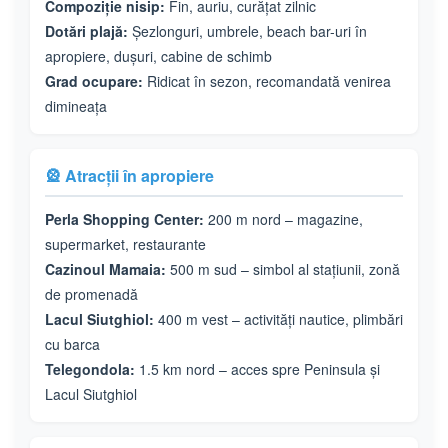
Compoziție nisip:
Fin, auriu, curățat zilnic
Dotări plajă:
Șezlonguri, umbrele, beach bar-uri în
apropiere, dușuri, cabine de schimb
Grad ocupare:
Ridicat în sezon, recomandată venirea
dimineața
🎡 Atracții în apropiere
Perla Shopping Center:
200 m nord – magazine,
supermarket, restaurante
Cazinoul Mamaia:
500 m sud – simbol al stațiunii, zonă
de promenadă
Lacul Siutghiol:
400 m vest – activități nautice, plimbări
cu barca
Telegondola:
1.5 km nord – acces spre Peninsula și
Lacul Siutghiol