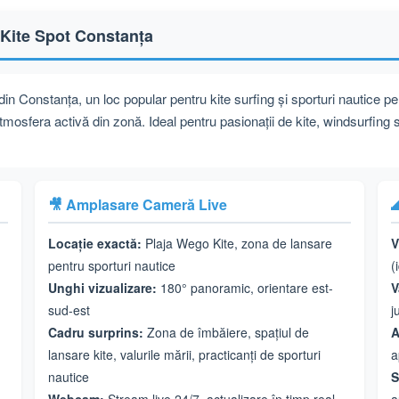
Kite Spot Constanța
in Constanța, un loc popular pentru kite surfing și sporturi nautice p
atmosfera activă din zonă. Ideal pentru pasionații de kite, windsurfing 
🎥 Amplasare Cameră Live

Locație exactă:
Plaja Wego Kite, zona de lansare
V
pentru sporturi nautice
(
Unghi vizualizare:
180° panoramic, orientare est-
V
sud-est
j
Cadru surprins:
Zona de îmbăiere, spațiul de
A
lansare kite, valurile mării, practicanți de sporturi
a
nautice
S