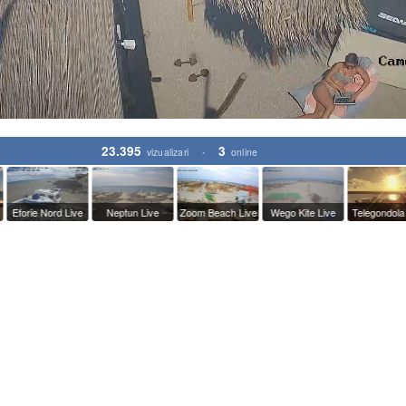
23.395
3
vizualizari
online
•
rie Nord Live
Neptun Live
Zoom Beach Live
Wego Kite Live
Telegondola Live