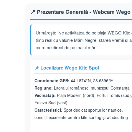
📍 Prezentare Generală - Webcam Wego 
Urmărește live activitatea de pe plaja WEGO Kite d
timp real cu valurile Mării Negre, starea vremii și 
extreme direct de pe malul mării.
📌 Localizare Wego Kite Spot
Coordonate GPS:
44.1874°N, 28.6396°E
Regiune:
Litoralul românesc, municipiul Constanța
Vecinătăți:
Plaja Modern (nord), Portul Tomis (sud),
Faleza Sud (vest)
Caracteristici:
Spot dedicat sporturilor nautice,
condiții excelente pentru kite surfing și windsurfing