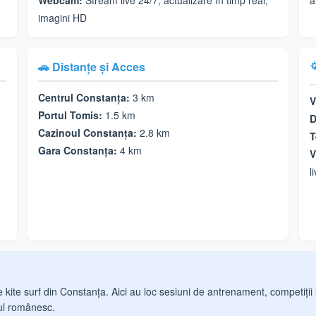
Webcam:
Stream live 24/7, actualizare în timp real,
a
imagini HD
🚗 Distanțe și Acces

Centrul Constanța:
3 km
V
Portul Tomis:
1.5 km
D
Cazinoul Constanța:
2.8 km
T
Gara Constanța:
4 km
V
l
 kite surf din Constanța. Aici au loc sesiuni de antrenament, competiții l
lul românesc.