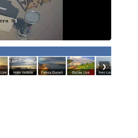
❯
Hotel Victoria
Faleza Dunarii
Bazias Live
Port Constanta
Mangalia Li