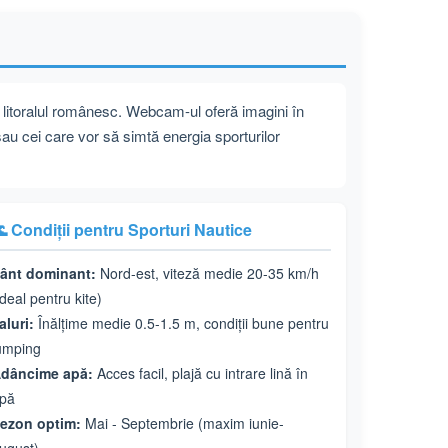
e litoralul românesc. Webcam-ul oferă imagini în
sau cei care vor să simtă energia sporturilor
 Condiții pentru Sporturi Nautice
ânt dominant:
Nord-est, viteză medie 20-35 km/h
ideal pentru kite)
aluri:
Înălțime medie 0.5-1.5 m, condiții bune pentru
umping
dâncime apă:
Acces facil, plajă cu intrare lină în
pă
ezon optim:
Mai - Septembrie (maxim iunie-