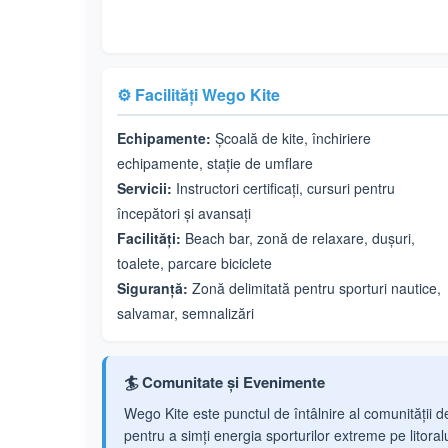
⚙️ Facilități Wego Kite
Echipamente:
Școală de kite, închiriere
echipamente, stație de umflare
Servicii:
Instructori certificați, cursuri pentru
începători și avansați
Facilități:
Beach bar, zonă de relaxare, dușuri,
toalete, parcare biciclete
Siguranță:
Zonă delimitată pentru sporturi nautice,
salvamar, semnalizări
🏄 Comunitate și Evenimente
Wego Kite este punctul de întâlnire al comunității de
pentru a simți energia sporturilor extreme pe litora