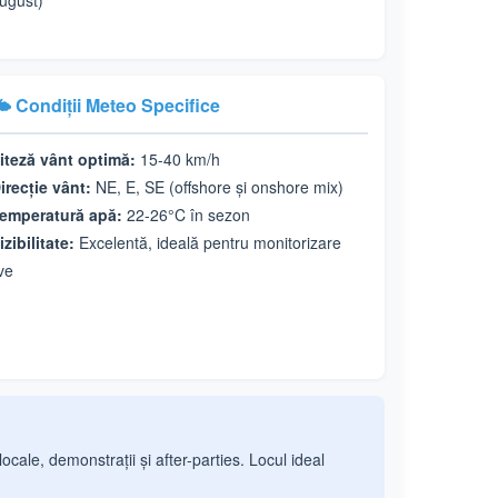
ugust)
️ Condiții Meteo Specifice
iteză vânt optimă:
15-40 km/h
irecție vânt:
NE, E, SE (offshore și onshore mix)
emperatură apă:
22-26°C în sezon
izibilitate:
Excelentă, ideală pentru monitorizare
ive
ocale, demonstrații și after-parties. Locul ideal