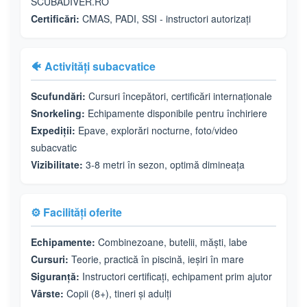
SCUBADIVER.RO
Certificări:
CMAS, PADI, SSI - instructori autorizați
🐠 Activități subacvatice
Scufundări:
Cursuri începători, certificări internaționale
Snorkeling:
Echipamente disponibile pentru închiriere
Expediții:
Epave, explorări nocturne, foto/video
subacvatic
Vizibilitate:
3-8 metri în sezon, optimă dimineața
⚙️ Facilități oferite
Echipamente:
Combinezoane, butelii, măști, labe
Cursuri:
Teorie, practică în piscină, ieșiri în mare
Siguranță:
Instructori certificați, echipament prim ajutor
Vârste:
Copii (8+), tineri și adulți