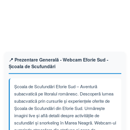
📍 Prezentare Generală - Webcam Eforie Sud -
Școala de Scufundări
Școala de Scufundări Eforie Sud – Aventură
subacvatică pe litoralul românesc. Descoperă lumea
subacvatică prin cursurile și experiențele oferite de
Școala de Scufundări din Eforie Sud. Urmărește
imagini live și află detalii despre activitățile de
scufundări și snorkeling în Marea Neagră. Webcam-ul
surprinde atmosfera din stațiune și zona de