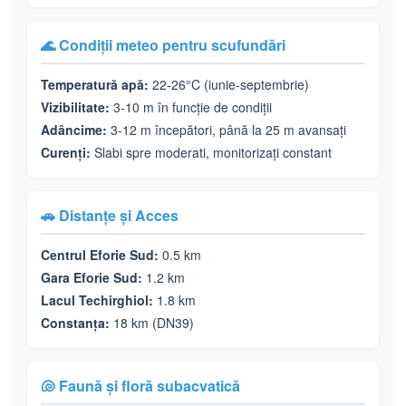
🌊 Condiții meteo pentru scufundări
Temperatură apă:
22-26°C (iunie-septembrie)
Vizibilitate:
3-10 m în funcție de condiții
Adâncime:
3-12 m începători, până la 25 m avansați
Curenți:
Slabi spre moderati, monitorizați constant
🚗 Distanțe și Acces
Centrul Eforie Sud:
0.5 km
Gara Eforie Sud:
1.2 km
Lacul Techirghiol:
1.8 km
Constanța:
18 km (DN39)
🐚 Faună și floră subacvatică