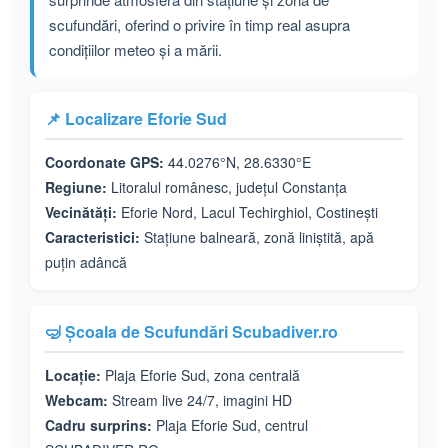
scufundări, oferind o privire în timp real asupra
condițiilor meteo și a mării.
📌 Localizare Eforie Sud
Coordonate GPS:
44.0276°N, 28.6330°E
Regiune:
Litoralul românesc, județul Constanța
Vecinătăți:
Eforie Nord, Lacul Techirghiol, Costinești
Caracteristici:
Stațiune balneară, zonă liniștită, apă
puțin adâncă
🤿 Școala de Scufundări Scubadiver.ro
Locație:
Plaja Eforie Sud, zona centrală
Webcam:
Stream live 24/7, imagini HD
Cadru surprins:
Plaja Eforie Sud, centrul