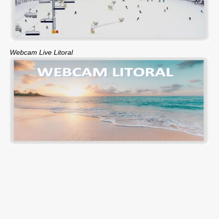
Webcam Live Litoral