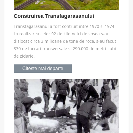
Construirea Transfagarasanului
Transfagarasanul a fost contruit intre 1970 si 1974
La realizarea celor 92 de kilometri de sosea s-au
dislocat circa 3 milioane de tone de roca, s-au facut
830 de lucrari transversale si 290.000 de metri cubi
de zidarie.
Citeste mai departe