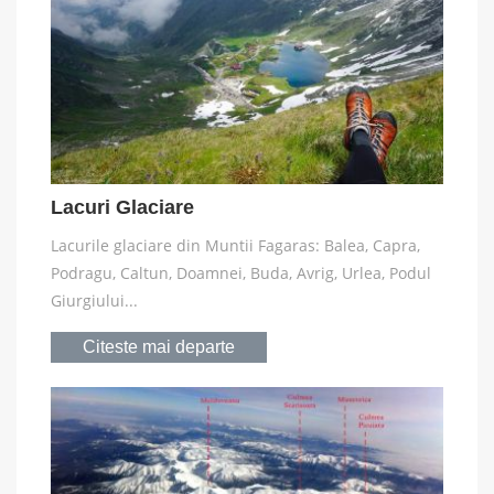
Lacuri Glaciare
Lacurile glaciare din Muntii Fagaras: Balea, Capra,
Podragu, Caltun, Doamnei, Buda, Avrig, Urlea, Podul
Giurgiului...
Citeste mai departe