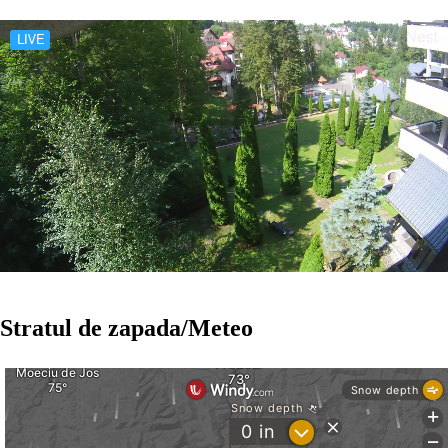
Stratul de zapada/Meteo