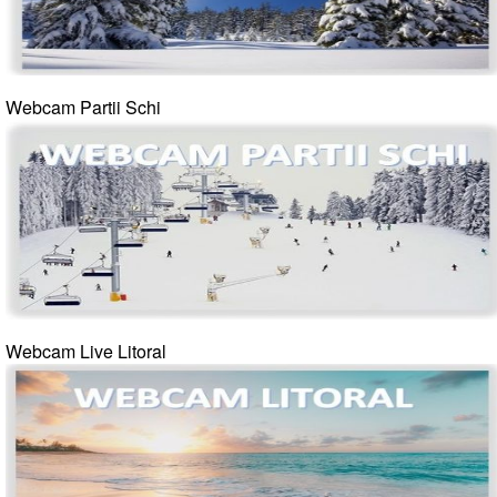
Webcam Partii Schi
Webcam Live Litoral