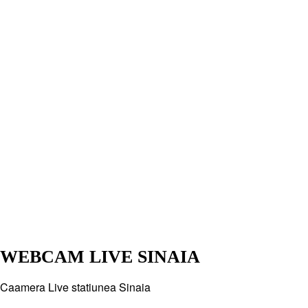
WEBCAM LIVE SINAIA
Caamera Live statiunea Sinaia