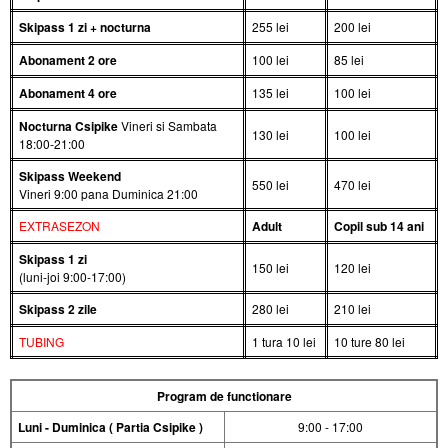
Skipass 1 zi + nocturna
255 lei
200 lei
Abonament 2 ore
100 lei
85 lei
Abonament 4 ore
135 lei
100 lei
Nocturna Csipike
Vineri si Sambata
130 lei
100 lei
18:00-21:00
Skipass Weekend
550 lei
470 lei
Vineri 9:00 pana Duminica 21:00
EXTRASEZON
Adult
Copil sub 14 ani
Skipass 1 zi
150 lei
120 lei
(luni-joi 9:00-17:00)
Skipass 2 zile
280 lei
210 lei
TUBING
1 tura 10 lei
10 ture 80 lei
Program de functionare
Luni - Duminica ( Partia Csipike )
9:00 - 17:00