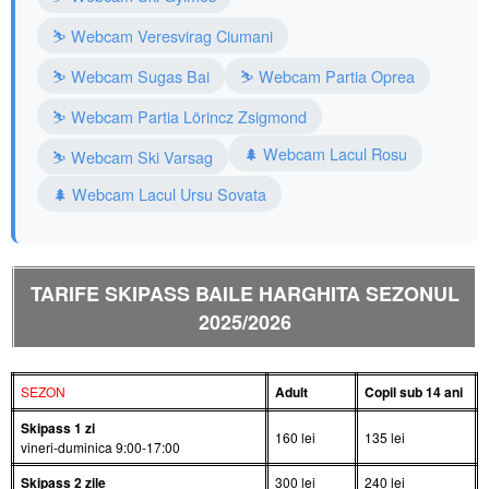
⛷️ Webcam Veresvirag Ciumani
⛷️ Webcam Sugas Bai
⛷️ Webcam Partia Oprea
⛷️ Webcam Partia Lörincz Zsigmond
🌲 Webcam Lacul Rosu
⛷️ Webcam Ski Varsag
🌲 Webcam Lacul Ursu Sovata
TARIFE SKIPASS BAILE HARGHITA SEZONUL
2025/2026
SEZON
Adult
Copil sub 14 ani
Skipass 1 zi
160 lei
135 lei
vineri-duminica 9:00-17:00
Skipass 2 zile
300 lei
240 lei