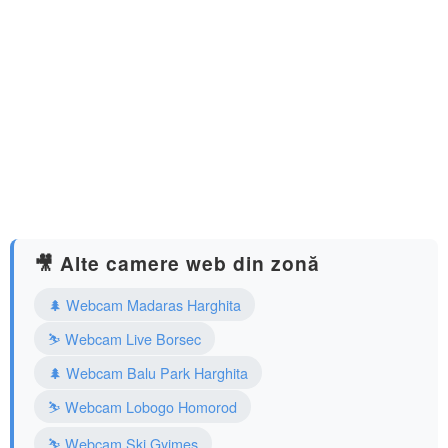
🎥 Alte camere web din zonă
🌲 Webcam Madaras Harghita
⛷️ Webcam Live Borsec
🌲 Webcam Balu Park Harghita
⛷️ Webcam Lobogo Homorod
⛷️ Webcam Ski Gyimes