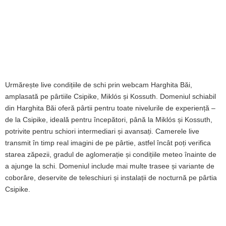
Urmărește live condițiile de schi prin webcam Harghita Băi,
amplasată pe pârtiile Csipike, Miklós și Kossuth. Domeniul schiabil
din Harghita Băi oferă pârtii pentru toate nivelurile de experiență –
de la Csipike, ideală pentru începători, până la Miklós și Kossuth,
potrivite pentru schiori intermediari și avansați. Camerele live
transmit în timp real imagini de pe pârtie, astfel încât poți verifica
starea zăpezii, gradul de aglomerație și condițiile meteo înainte de
a ajunge la schi. Domeniul include mai multe trasee și variante de
coborâre, deservite de teleschiuri și instalații de nocturnă pe pârtia
Csipike.