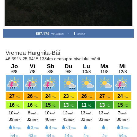
867.175
1
vizualizari
•
online