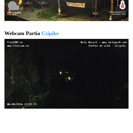
Webcam Partia
Csipike